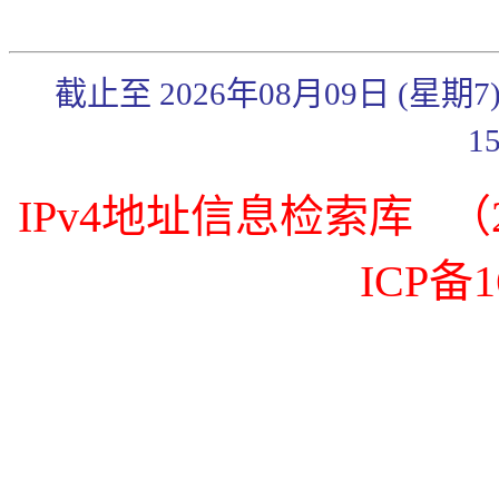
截止至 2026年08月09日 (星期
1
IPv4地址信息检索库 （20
ICP备1
《传奇3》武官系统简
《传奇3》秋日炼体礼
包来