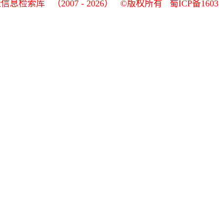
址信息检索库 （2007 - 2026） ©版权所有
蜀ICP备1603
《传奇3》武官系统简介 强大的辅助能力
[11-29]
奇3》秋日炼体礼包、铸造飞升礼包、护卫飞升礼包来袭
[
《传奇3》庆典花园活动限时开启
[11-23]
奇3》【至尊―云天、横刀策马区】周年庆超级福利战令来
3》【至尊―云天、横刀策马区】11月17日更新优化公告
《传奇3》炼体飞升礼包来袭
[11-15]
《传奇3》【免费版经典区】新增炼体公告
[11-13]
《传奇3》免费版经典区铸造飞升礼包介绍
[11-08]
《传奇3》周年新区 全民时装
[11-07]
传奇3》【九州―纵横玛法区】起源之旅再启-诺玛秘境
[11
《传奇3》【至尊―云天区】神秘赤龙城降临
[11-03]
《传奇3》【免费版经典区】元素幻境版本预热
[11-02]
《传奇3》金秋十月 遣将除魔有好礼
[10-26]
《传奇3》十二周年庆典新区震撼来袭！
[10-24]
版经典区】秋日炼体礼包、铸造飞升礼包、护卫飞升礼包
《传奇3》欢乐砸金蛋活动欢乐来袭
[10-20]