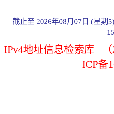
截止至 2026年08月07日 (星期
1
IPv4地址信息检索库 （20
ICP备1
《传奇3》武官系统简
《传奇3》秋日炼体礼
包来