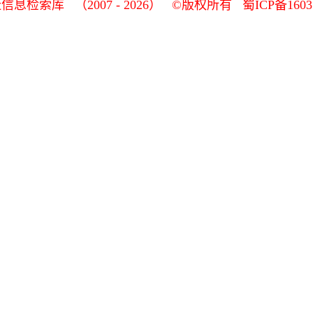
址信息检索库 （2007 - 2026） ©版权所有
蜀ICP备1603
《传奇3》武官系统简介 强大的辅助能力
[11-29]
奇3》秋日炼体礼包、铸造飞升礼包、护卫飞升礼包来袭
[
《传奇3》庆典花园活动限时开启
[11-23]
奇3》【至尊―云天、横刀策马区】周年庆超级福利战令来
3》【至尊―云天、横刀策马区】11月17日更新优化公告
《传奇3》炼体飞升礼包来袭
[11-15]
《传奇3》【免费版经典区】新增炼体公告
[11-13]
《传奇3》免费版经典区铸造飞升礼包介绍
[11-08]
《传奇3》周年新区 全民时装
[11-07]
传奇3》【九州―纵横玛法区】起源之旅再启-诺玛秘境
[11
《传奇3》【至尊―云天区】神秘赤龙城降临
[11-03]
《传奇3》【免费版经典区】元素幻境版本预热
[11-02]
《传奇3》金秋十月 遣将除魔有好礼
[10-26]
《传奇3》十二周年庆典新区震撼来袭！
[10-24]
版经典区】秋日炼体礼包、铸造飞升礼包、护卫飞升礼包
《传奇3》欢乐砸金蛋活动欢乐来袭
[10-20]