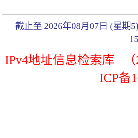
截止至 2026年08月07日 (星期
1
IPv4地址信息检索库 （20
ICP备1
《传奇3》武官系统简
《传奇3》秋日炼体礼
包来