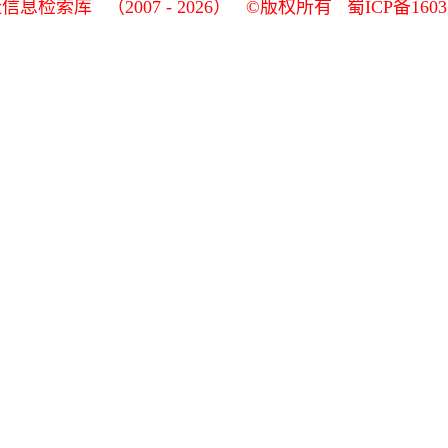
址信息检索库 （2007 - 2026） ©版权所有
蜀ICP备1603
《传奇3》武官系统简介 强大的辅助能力
[11-29]
奇3》秋日炼体礼包、铸造飞升礼包、护卫飞升礼包来袭
[
《传奇3》庆典花园活动限时开启
[11-23]
奇3》【至尊―云天、横刀策马区】周年庆超级福利战令来
3》【至尊―云天、横刀策马区】11月17日更新优化公告
《传奇3》炼体飞升礼包来袭
[11-15]
《传奇3》【免费版经典区】新增炼体公告
[11-13]
《传奇3》免费版经典区铸造飞升礼包介绍
[11-08]
《传奇3》周年新区 全民时装
[11-07]
传奇3》【九州―纵横玛法区】起源之旅再启-诺玛秘境
[11
《传奇3》【至尊―云天区】神秘赤龙城降临
[11-03]
《传奇3》【免费版经典区】元素幻境版本预热
[11-02]
《传奇3》金秋十月 遣将除魔有好礼
[10-26]
《传奇3》十二周年庆典新区震撼来袭！
[10-24]
版经典区】秋日炼体礼包、铸造飞升礼包、护卫飞升礼包
《传奇3》欢乐砸金蛋活动欢乐来袭
[10-20]