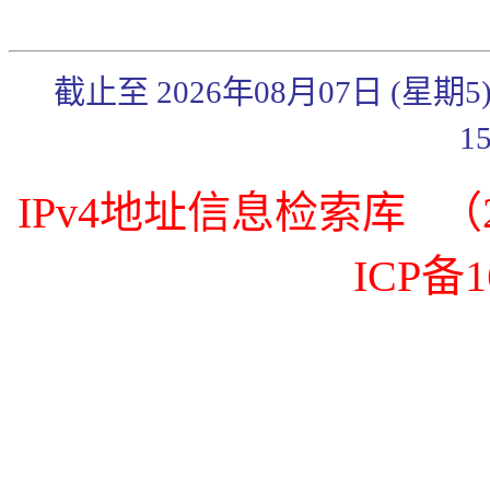
截止至 2026年08月07日 (星期
1
IPv4地址信息检索库 （20
ICP备1
《传奇3》武官系统简
《传奇3》秋日炼体礼
包来