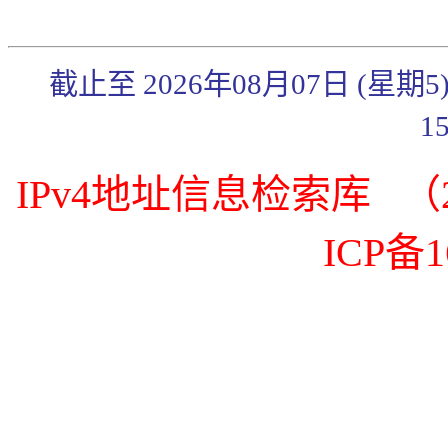
截止至 2026年08月07日 (星期
1
IPv4地址信息检索库 （20
ICP备1
《传奇3》武官系统简
《传奇3》秋日炼体礼
包来